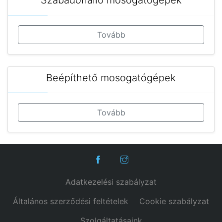
Szabadonálló mosogatógépek
Tovább
Beépíthető mosogatógépek
Tovább
Adatkezelési szabályzat
Általános szerződési feltételek
Cookie szabályzat
Szolgáltatásaink