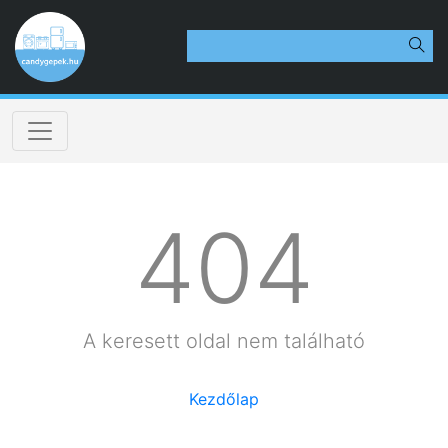
404
A keresett oldal nem található
Kezdőlap