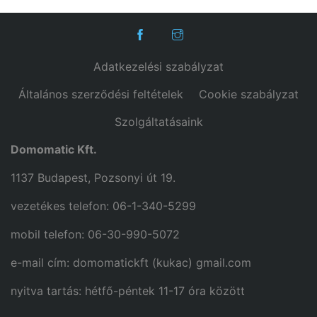
Adatkezelési szabályzat
Általános szerződési feltételek
Cookie szabályzat
Szolgáltatásaink
Domomatic Kft.
1137 Budapest, Pozsonyi út 19.
vezetékes telefon: 06-1-340-5299
mobil telefon: 06-30-990-5072
e-mail cím: domomatickft (kukac) gmail.com
nyitva tartás: hétfő-péntek 11-17 óra között