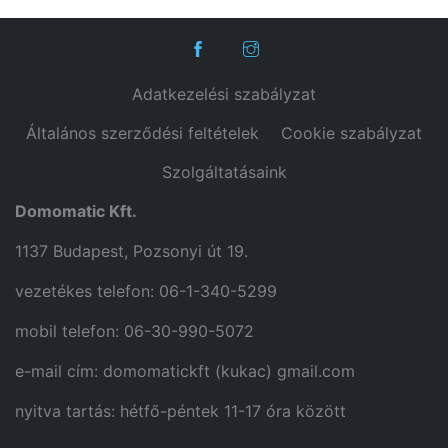
Adatkezelési szabályzat
Általános szerződési feltételek
Cookie szabályzat
Szolgáltatásaink
Domomatic Kft.
1137 Budapest, Pozsonyi út 19.
vezetékes telefon: 06-1-340-5299
mobil telefon: 06-30-990-5072
e-mail cím: domomatickft (kukac) gmail.com
nyitva tartás: hétfő-péntek 11-17 óra között