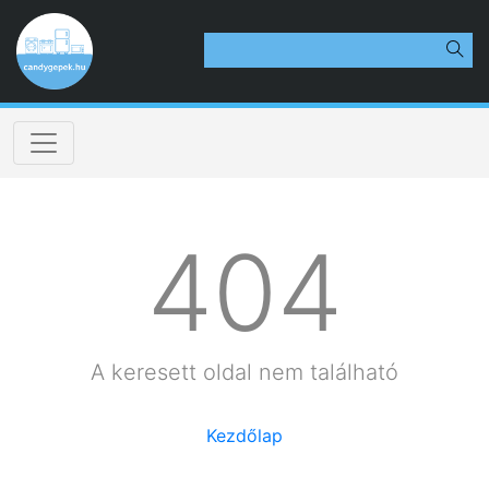
404
A keresett oldal nem található
Kezdőlap